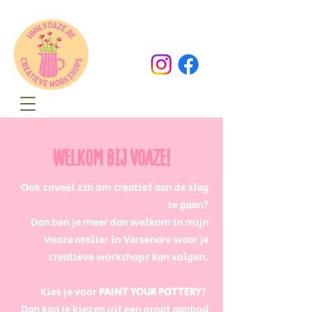
Oude Dorpsweg 78
8490 Varsenare
hello@voaze.be
WELKOM BIJ VOAZE!
Ook zoveel zin om creatief aan de slag
te gaan?
Dan ben je meer dan welkom in mijn
Voaze atelier in Varsenare waar je
creatieve workshops kan volgen.
Kies je voor
PAINT YOUR POTTERY
?
Dan kan je kiezen uit een groot aanbod