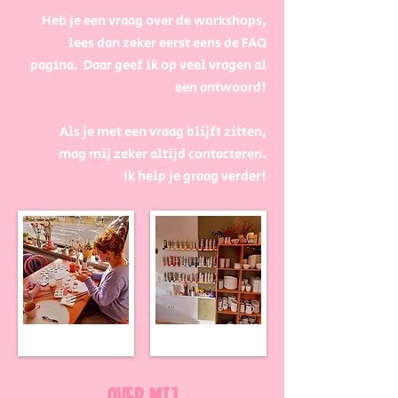
Heb je een vraag over de workshops,
lees dan zeker eerst eens de FAQ
pagina. Daar geef ik op veel vragen al
een antwoord!
Als je met een vraag blijft zitten,
mag mij zeker altijd contacteren.
Ik help je graag verder!