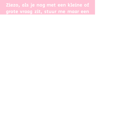
Ziezo, als je nog met een kleine of
grote vraag zit, stuur me maar een
berichtje!
Dikke zoen van Lot
VOLG JIJ VOAZE AL OP
INSTAGRAM?