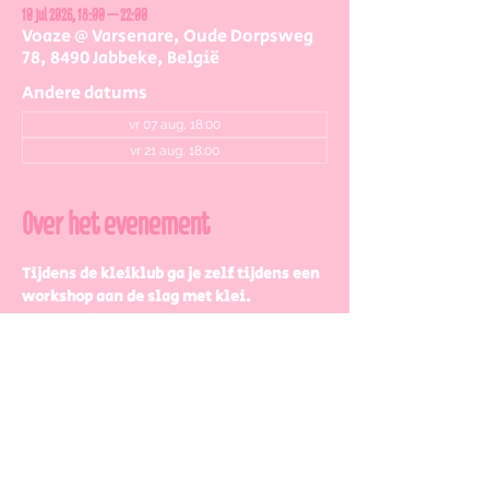
10 jul 2026, 18:00 – 22:00
Voaze @ Varsenare, Oude Dorpsweg
78, 8490 Jabbeke, België
Andere datums
vr 07 aug, 18:00
vr 21 aug, 18:00
Over het evenement
Tijdens de kleiklub ga je zelf tijdens een 
workshop aan de slag met klei.
Jij kiest wat je maakt, laat je wildste 
kleidromen vanavond uitkomen:
Een setje tassen
Een setje (dessert)bordjes
Kandelaar
Muurornamentjes