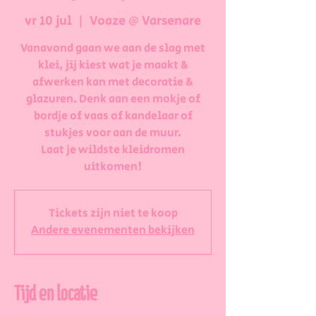
vr 10 jul
  |  
Voaze @ Varsenare
Vanavond gaan we aan de slag met
klei, jij kiest wat je maakt &
afwerken kan met decoratie &
glazuren. Denk aan een mokje of
bordje of vaas of kandelaar of
stukjes voor aan de muur.
Laat je wildste kleidromen
uitkomen!
Tickets zijn niet te koop
Andere evenementen bekijken
Tijd en locatie