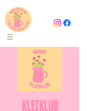
Oude Dorpsweg 78
8490 Varsenare
hello@voaze.be
KLEIKLUB