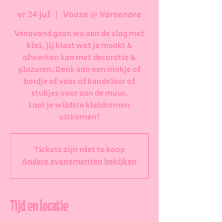
vr 24 jul
  |  
Voaze @ Varsenare
Vanavond gaan we aan de slag met
klei, jij kiest wat je maakt &
afwerken kan met decoratie &
glazuren. Denk aan een mokje of
bordje of vaas of kandelaar of
stukjes voor aan de muur.
Laat je wildste kleidromen
uitkomen!
Tickets zijn niet te koop
Andere evenementen bekijken
Tijd en locatie