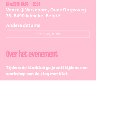
24 jul 2026, 18:00 – 22:00
Voaze @ Varsenare, Oude Dorpsweg
78, 8490 Jabbeke, België
Andere datums
vr 21 aug, 18:00
Over het evenement
Tijdens de kleiklub ga je zelf tijdens een 
workshop aan de slag met klei.
Jij kiest wat je maakt, laat je wildste 
kleidromen vanavond uitkomen:
Een setje tassen
Een setje (dessert)bordjes
Kandelaar
Muurornamentjes