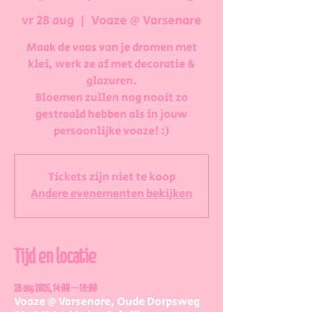
vr 28 aug
  |  
Voaze @ Varsenare
Maak de vaas van je dromen met
klei, werk ze af met decoratie &
glazuren.
Bloemen zullen nog nooit zo
gestraald hebben als in jouw
persoonlijke voaze! :)
Tickets zijn niet te koop
Andere evenementen bekijken
Tijd en locatie
28 aug 2026, 14:00 – 18:00
Voaze @ Varsenare, Oude Dorpsweg