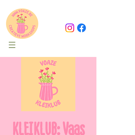
Oude Dorpsweg 78
8490 Varsenare
hello@voaze.be
KLEIKLUB: Vaas