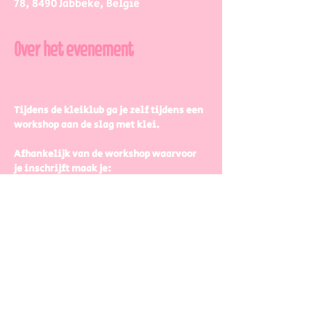
78, 8490 Jabbeke, België
Over het evenement
Tijdens de kleiklub ga je zelf tijdens een 
workshop aan de slag met klei.
Afhankelijk van de workshop waarvoor 
je inschrijft maak je:
           - Een setje tassen
          - Een setje (dessert)bordjes
          - Een handmade vaas
Meer weergeven