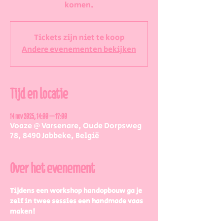
komen.
Tickets zijn niet te koop
Andere evenementen bekijken
Tijd en locatie
14 nov 2025, 14:00 – 17:00
Voaze @ Varsenare, Oude Dorpsweg
78, 8490 Jabbeke, België
Over het evenement
Tijdens een workshop handopbouw ga je 
zelf in twee sessies een handmade vaas 
maken!