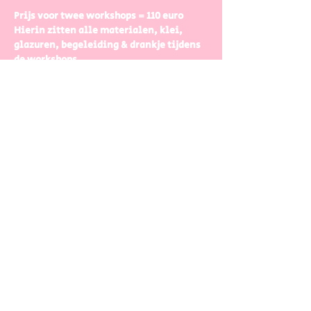
Prijs voor twee workshops = 110 euro 
Hierin zitten alle materialen, klei, 
glazuren, begeleiding & drankje tijdens 
de workshops. 
​PAS OP: Je schrijft meteen in voor beide 
data, je kan dus enkel aansluiten als je 
op beide data kan komen. Switchen om 
op een ander moment te komen 
schilderen is niet mogelijk!
Tijdens de eerste workshop boetseren we 
de vaas.
Na een beetje uitleg & tips, gaan jullie 
met klei aan de slag. 
Meer weergeven