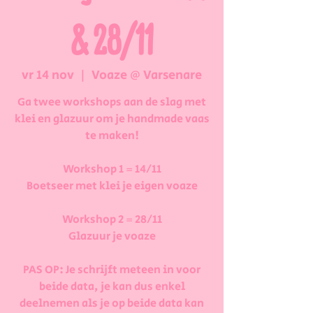
& 28/11
vr 14 nov
  |  
Voaze @ Varsenare
Ga twee workshops aan de slag met
klei en glazuur om je handmade vaas
te maken!
Workshop 1 = 14/11
Boetseer met klei je eigen voaze
Workshop 2 = 28/11
Glazuur je voaze
PAS OP: Je schrijft meteen in voor
beide data, je kan dus enkel
deelnemen als je op beide data kan