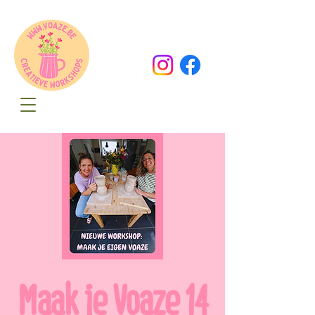
Oude Dorpsweg 78
8490 Varsenare
hello@voaze.be
Maak je Voaze 14