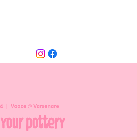
Oude Dorpsweg 78
8490 Varsenare
hello@voaze.be
ei
  |  
Voaze @ Varsenare
 your pottery