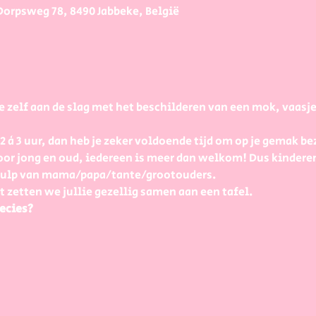
Dorpsweg 78, 8490 Jabbeke, België
e zelf aan de slag met het beschilderen van een mok, vaasj
à 3 uur, dan heb je zeker voldoende tijd om op je gemak bezi
or jong en oud, iedereen is meer dan welkom! Dus kinderen
 hulp van mama/papa/tante/grootouders.
t zetten we jullie gezellig samen aan een tafel.
ecies?