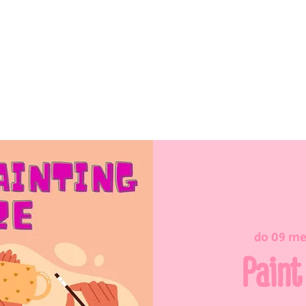
do 09 me
Paint