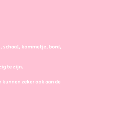
e, schaal, kommetje, bord,
g te zijn.
n kunnen zeker ook aan de
t een voorschot van 30eur
 dan een of meerdere