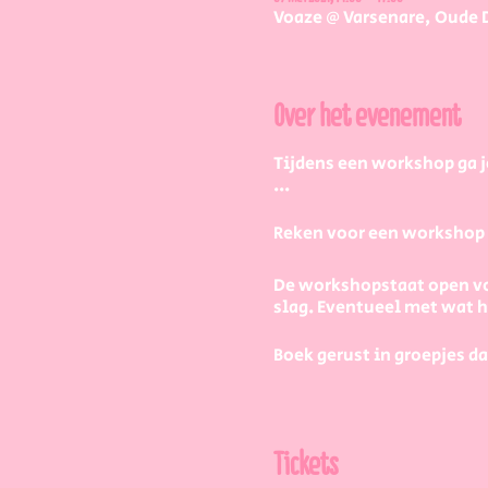
Voaze @ Varsenare, Oude 
Over het evenement
Tijdens een workshop ga j
...
Reken voor een workshop 2 
De workshopstaat open vo
slag. Eventueel met wat
Boek gerust in groepjes da
Maar hoe werkt dat dan pr
Tickets
1) Je kiest een stuk servie
per persoon als je de wor