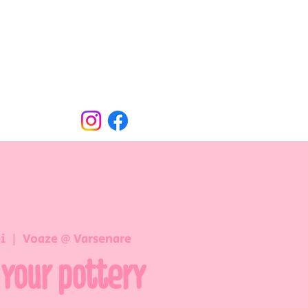
Oude Dorpsweg 78
8490 Varsenare
hello@voaze.be
i
  |  
Voaze @ Varsenare
 your pottery