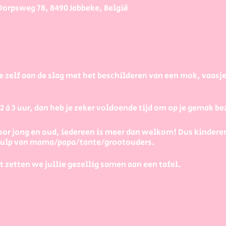
Dorpsweg 78, 8490 Jabbeke, België
e zelf aan de slag met het beschilderen van een mok, vaasj
à 3 uur, dan heb je zeker voldoende tijd om op je gemak bezi
or jong en oud, iedereen is meer dan welkom! Dus kindere
 hulp van mama/papa/tante/grootouders.
t zetten we jullie gezellig samen aan een tafel.
ecies?
s uit, op de onderkant van elk stuk staat de prijs. Je betaal
kshop online boekt, op het moment van de workshop kies je