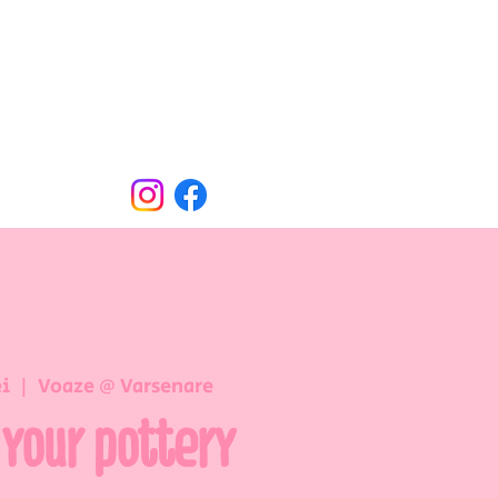
Oude Dorpsweg 78
8490 Varsenare
hello@voaze.be
i
  |  
Voaze @ Varsenare
 your pottery