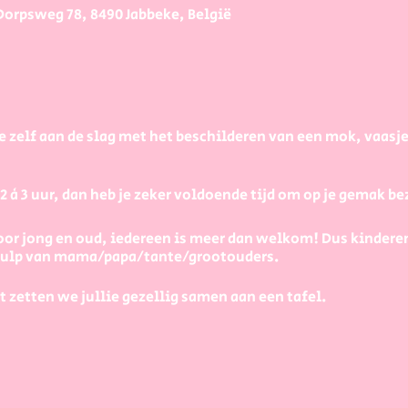
Dorpsweg 78, 8490 Jabbeke, België
e zelf aan de slag met het beschilderen van een mok, vaasj
à 3 uur, dan heb je zeker voldoende tijd om op je gemak bezi
or jong en oud, iedereen is meer dan welkom! Dus kindere
 hulp van mama/papa/tante/grootouders.
t zetten we jullie gezellig samen aan een tafel.
ecies?
s uit, op de onderkant van elk stuk staat de prijs. Je betaal
kshop online boekt, op het moment van de workshop kies je