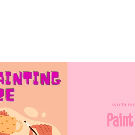
wo 15 me
Paint