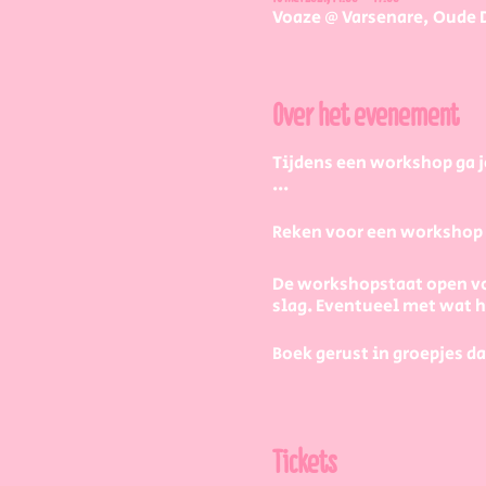
Voaze @ Varsenare, Oude 
Over het evenement
Tijdens een workshop ga j
...
Reken voor een workshop 2 
De workshopstaat open vo
slag. Eventueel met wat
Boek gerust in groepjes da
Maar hoe werkt dat dan pr
Tickets
1) Je kiest een stuk servie
per persoon als je de wor