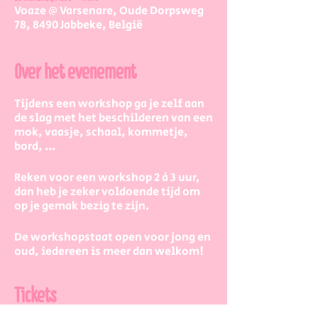
Voaze @ Varsenare, Oude Dorpsweg
78, 8490 Jabbeke, België
Over het evenement
Tijdens een workshop ga je zelf aan
de slag met het beschilderen van een
mok, vaasje, schaal, kommetje,
bord, ...
Reken voor een workshop 2 à 3 uur,
dan heb je zeker voldoende tijd om
op je gemak bezig te zijn.
De workshopstaat open voor jong en
oud, iedereen is meer dan welkom!
Dus kinderen kunnen zeker ook aan
de slag. Eventueel met wat hulp van
Tickets
mama/papa/tante/grootouders.