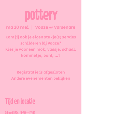
pottery
ma 20 mei
  |  
Voaze @ Varsenare
Kom jij ook je eigen stukje(s) servies
schilderen bij Voaze?
Kies je voor een mok, vaasje, schaal,
kommetje, bord, ...?
Registratie is afgesloten
Andere evenementen bekijken
Tijd en locatie
20 mei 2024, 14:00 – 17:00