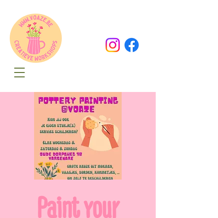
Oude Dorpsweg 78
8490 Varsenare
hello@voaze.be
Paint your