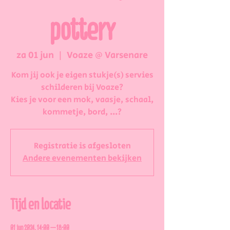
pottery
za 01 jun
  |  
Voaze @ Varsenare
Kom jij ook je eigen stukje(s) servies
schilderen bij Voaze?
Kies je voor een mok, vaasje, schaal,
kommetje, bord, ...?
Registratie is afgesloten
Andere evenementen bekijken
Tijd en locatie
01 jun 2024, 14:00 – 18:00