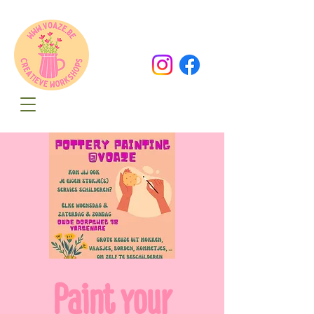
Oude Dorpsweg 78
8490 Varsenare
hello@voaze.be
Paint your