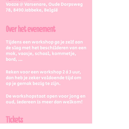
Voaze @ Varsenare, Oude Dorpsweg
78, 8490 Jabbeke, België
Over het evenement
Tijdens een workshop ga je zelf aan
de slag met het beschilderen van een
mok, vaasje, schaal, kommetje,
bord, ...
Reken voor een workshop 2 à 3 uur,
dan heb je zeker voldoende tijd om
op je gemak bezig te zijn.
De workshopstaat open voor jong en
oud, iedereen is meer dan welkom!
Dus kinderen kunnen zeker ook aan
de slag. Eventueel met wat hulp van
Tickets
mama/papa/tante/grootouders.