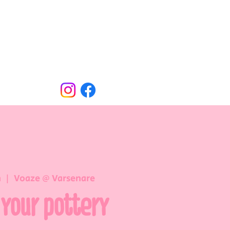
Oude Dorpsweg 78
8490 Varsenare
hello@voaze.be
n
  |  
Voaze @ Varsenare
 your pottery