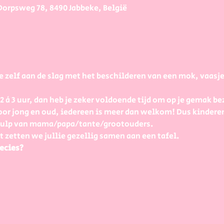
Dorpsweg 78, 8490 Jabbeke, België
e zelf aan de slag met het beschilderen van een mok, vaasj
à 3 uur, dan heb je zeker voldoende tijd om op je gemak bezi
or jong en oud, iedereen is meer dan welkom! Dus kinderen
 hulp van mama/papa/tante/grootouders.
t zetten we jullie gezellig samen aan een tafel.
ecies?