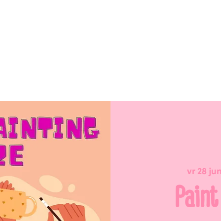
vr 28 ju
Paint