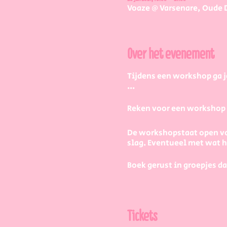
Voaze @ Varsenare, Oude 
Over het evenement
Tijdens een workshop ga j
...
Reken voor een workshop 2 
De workshopstaat open vo
slag. Eventueel met wat
Boek gerust in groepjes da
Maar hoe werkt dat dan pr
Tickets
1) Je kiest een stuk servie
per persoon als je de wor