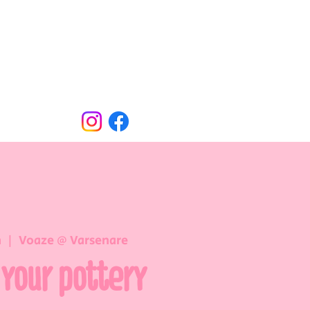
Oude Dorpsweg 78
8490 Varsenare
hello@voaze.be
n
  |  
Voaze @ Varsenare
 your pottery