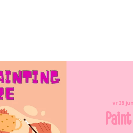
vr 28 ju
Paint