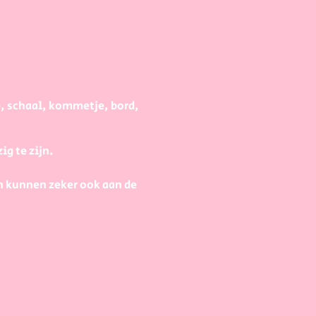
e, schaal, kommetje, bord,
g te zijn.
n kunnen zeker ook aan de
t een voorschot van 30eur
 dan een of meerdere