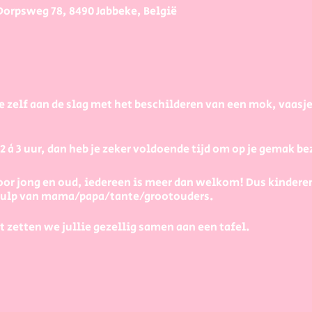
Dorpsweg 78, 8490 Jabbeke, België
e zelf aan de slag met het beschilderen van een mok, vaasj
à 3 uur, dan heb je zeker voldoende tijd om op je gemak bezi
or jong en oud, iedereen is meer dan welkom! Dus kindere
 hulp van mama/papa/tante/grootouders.
t zetten we jullie gezellig samen aan een tafel.
ecies?
s uit, op de onderkant van elk stuk staat de prijs. Je betaal
kshop online boekt, op het moment van de workshop kies je