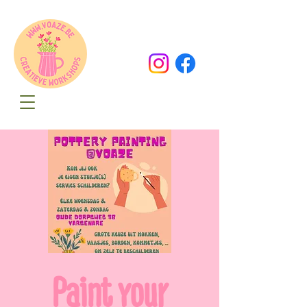
Oude Dorpsweg 78
8490 Varsenare
hello@voaze.be
Paint your