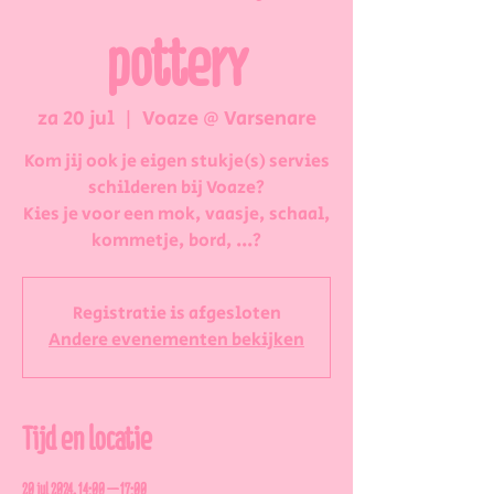
pottery
za 20 jul
  |  
Voaze @ Varsenare
Kom jij ook je eigen stukje(s) servies
schilderen bij Voaze?
Kies je voor een mok, vaasje, schaal,
kommetje, bord, ...?
Registratie is afgesloten
Andere evenementen bekijken
Tijd en locatie
20 jul 2024, 14:00 – 17:00