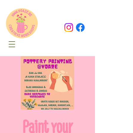
Oude Dorpsweg 78
8490 Varsenare
hello@voaze.be
Paint your