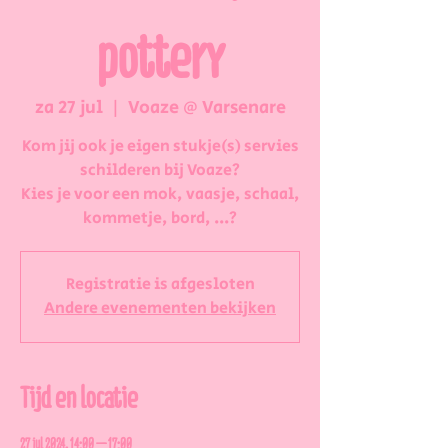
pottery
za 27 jul
  |  
Voaze @ Varsenare
Kom jij ook je eigen stukje(s) servies
schilderen bij Voaze?
Kies je voor een mok, vaasje, schaal,
kommetje, bord, ...?
Registratie is afgesloten
Andere evenementen bekijken
Tijd en locatie
27 jul 2024, 14:00 – 17:00