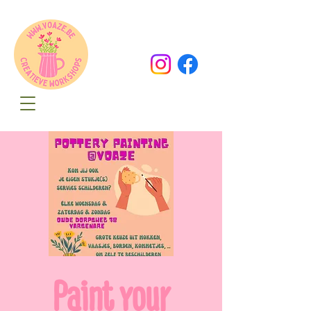
Oude Dorpsweg 78
8490 Varsenare
hello@voaze.be
Paint your