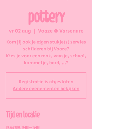
pottery
vr 02 aug
  |  
Voaze @ Varsenare
Kom jij ook je eigen stukje(s) servies
schilderen bij Voaze?
Kies je voor een mok, vaasje, schaal,
kommetje, bord, ...?
Registratie is afgesloten
Andere evenementen bekijken
Tijd en locatie
02 aug 2024, 14:00 – 17:00