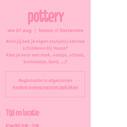
pottery
wo 07 aug
  |  
Voaze @ Varsenare
Kom jij ook je eigen stukje(s) servies
schilderen bij Voaze?
Kies je voor een mok, vaasje, schaal,
kommetje, bord, ...?
Registratie is afgesloten
Andere evenementen bekijken
Tijd en locatie
07 aug 2024, 14:00 – 17:00