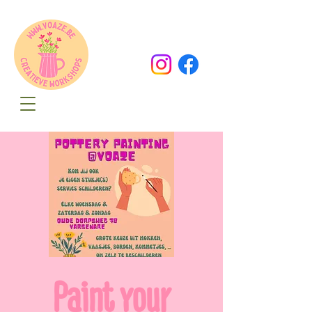
Oude Dorpsweg 78
8490 Varsenare
hello@voaze.be
Paint your