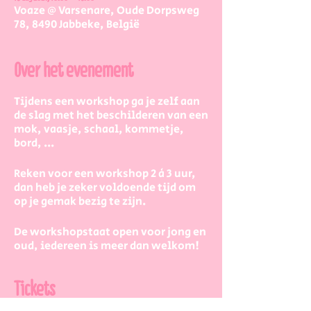
Voaze @ Varsenare, Oude Dorpsweg
78, 8490 Jabbeke, België
Over het evenement
Tijdens een workshop ga je zelf aan
de slag met het beschilderen van een
mok, vaasje, schaal, kommetje,
bord, ...
Reken voor een workshop 2 à 3 uur,
dan heb je zeker voldoende tijd om
op je gemak bezig te zijn.
De workshopstaat open voor jong en
oud, iedereen is meer dan welkom!
Dus kinderen kunnen zeker ook aan
de slag. Eventueel met wat hulp van
Tickets
mama/papa/tante/grootouders.