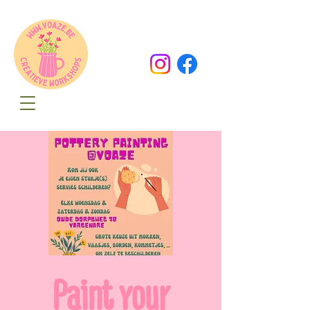
Oude Dorpsweg 78
8490 Varsenare
hello@voaze.be
Paint your