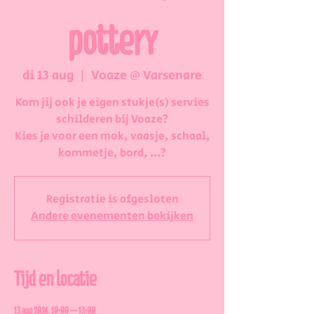
pottery
di 13 aug
  |  
Voaze @ Varsenare
Kom jij ook je eigen stukje(s) servies
schilderen bij Voaze?
Kies je voor een mok, vaasje, schaal,
kommetje, bord, ...?
Registratie is afgesloten
Andere evenementen bekijken
Tijd en locatie
13 aug 2024, 10:00 – 13:00