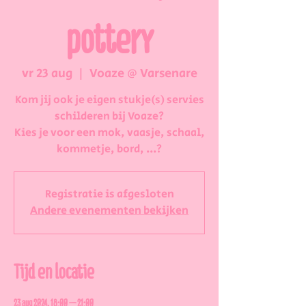
pottery
vr 23 aug
  |  
Voaze @ Varsenare
Kom jij ook je eigen stukje(s) servies
schilderen bij Voaze?
Kies je voor een mok, vaasje, schaal,
kommetje, bord, ...?
Registratie is afgesloten
Andere evenementen bekijken
Tijd en locatie
23 aug 2024, 18:00 – 21:00