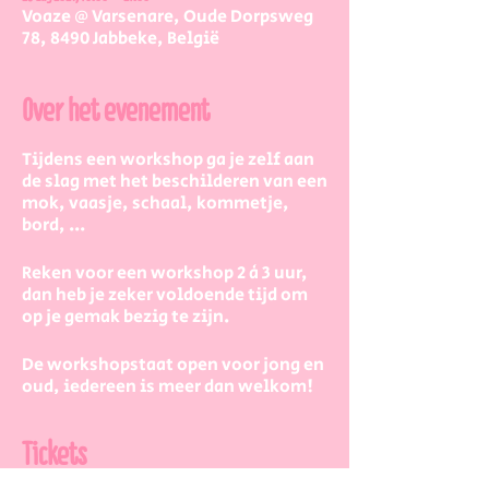
Voaze @ Varsenare, Oude Dorpsweg
78, 8490 Jabbeke, België
Over het evenement
Tijdens een workshop ga je zelf aan
de slag met het beschilderen van een
mok, vaasje, schaal, kommetje,
bord, ...
Reken voor een workshop 2 à 3 uur,
dan heb je zeker voldoende tijd om
op je gemak bezig te zijn.
De workshopstaat open voor jong en
oud, iedereen is meer dan welkom!
Dus kinderen kunnen zeker ook aan
de slag. Eventueel met wat hulp van
Tickets
mama/papa/tante/grootouders.