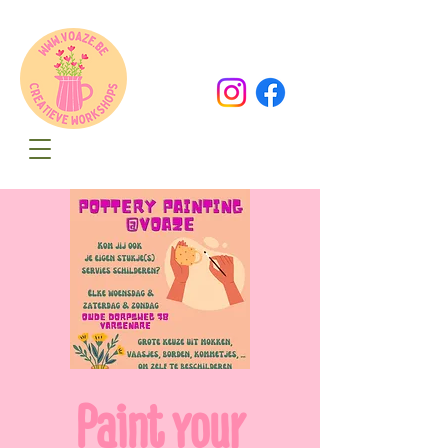
Oude Dorpsweg 78
8490 Varsenare
hello@voaze.be
Paint your