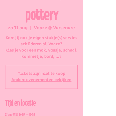
pottery
za 31 aug
  |  
Voaze @ Varsenare
Kom jij ook je eigen stukje(s) servies
schilderen bij Voaze?
Kies je voor een mok, vaasje, schaal,
kommetje, bord, ...?
Tickets zijn niet te koop
Andere evenementen bekijken
Tijd en locatie
31 aug 2024, 14:00 – 17:00