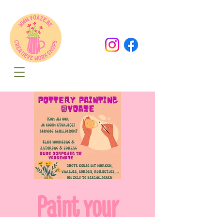
Oude Dorpsweg 78
8490 Varsenare
hello@voaze.be
Paint your