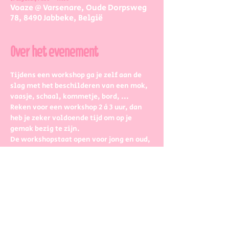
Voaze @ Varsenare, Oude Dorpsweg
78, 8490 Jabbeke, België
Over het evenement
Tijdens een workshop ga je zelf aan de 
slag met het beschilderen van een mok, 
vaasje, schaal, kommetje, bord, ...
Reken voor een workshop 2 à 3 uur, dan 
heb je zeker voldoende tijd om op je 
gemak bezig te zijn.
De workshopstaat open voor jong en oud, 
iedereen is meer dan welkom! Dus 
kinderen kunnen zeker ook aan de slag. 
Eventueel met wat hulp van 
mama/papa/tante/grootouders.
Boek gerust in groepjes dat zetten we 
jullie gezellig samen aan een tafel.
Maar hoe werkt dat dan precies?