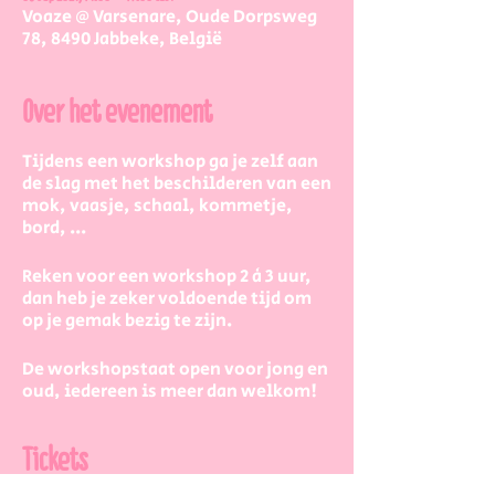
Voaze @ Varsenare, Oude Dorpsweg
78, 8490 Jabbeke, België
Over het evenement
Tijdens een workshop ga je zelf aan
de slag met het beschilderen van een
mok, vaasje, schaal, kommetje,
bord, ...
Reken voor een workshop 2 à 3 uur,
dan heb je zeker voldoende tijd om
op je gemak bezig te zijn.
De workshopstaat open voor jong en
oud, iedereen is meer dan welkom!
Dus kinderen kunnen zeker ook aan
de slag. Eventueel met wat hulp van
Tickets
mama/papa/tante/grootouders.