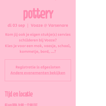
pottery
di 03 sep
  |  
Voaze @ Varsenare
Kom jij ook je eigen stukje(s) servies
schilderen bij Voaze?
Kies je voor een mok, vaasje, schaal,
kommetje, bord, ...?
Registratie is afgesloten
Andere evenementen bekijken
Tijd en locatie
03 sep 2024, 14:00 – 17:00 CEST