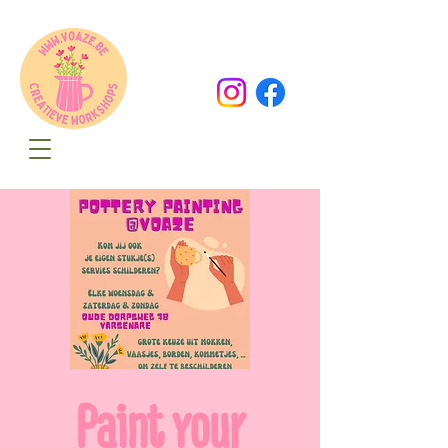
Oude Dorpsweg 78
8490 Varsenare
hello@voaze.be
Paint your