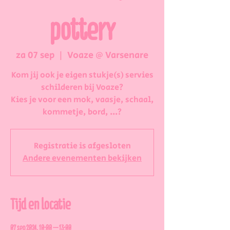
pottery
za 07 sep
  |  
Voaze @ Varsenare
Kom jij ook je eigen stukje(s) servies
schilderen bij Voaze?
Kies je voor een mok, vaasje, schaal,
kommetje, bord, ...?
Registratie is afgesloten
Andere evenementen bekijken
Tijd en locatie
07 sep 2024, 10:00 – 13:00