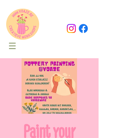
Oude Dorpsweg 78
8490 Varsenare
hello@voaze.be
Paint your