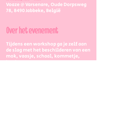
Voaze @ Varsenare, Oude Dorpsweg
78, 8490 Jabbeke, België
Over het evenement
Tijdens een workshop ga je zelf aan
de slag met het beschilderen van een
mok, vaasje, schaal, kommetje,
bord, ...
Reken voor een workshop 2 à 3 uur,
dan heb je zeker voldoende tijd om
op je gemak bezig te zijn.
De workshopstaat open voor jong en
oud, iedereen is meer dan welkom!
Dus kinderen kunnen zeker ook aan
de slag. Wel met wat hulp van
mama/papa/tante/grootouders.