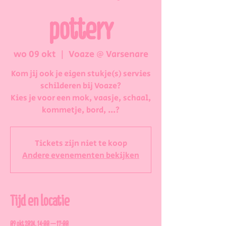
pottery
wo 09 okt
  |  
Voaze @ Varsenare
Kom jij ook je eigen stukje(s) servies
schilderen bij Voaze?
Kies je voor een mok, vaasje, schaal,
kommetje, bord, ...?
Tickets zijn niet te koop
Andere evenementen bekijken
Tijd en locatie
09 okt 2024, 14:00 – 17:00