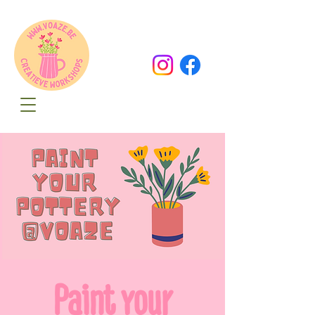
Oude Dorpsweg 78
8490 Varsenare
hello@voaze.be
Paint your