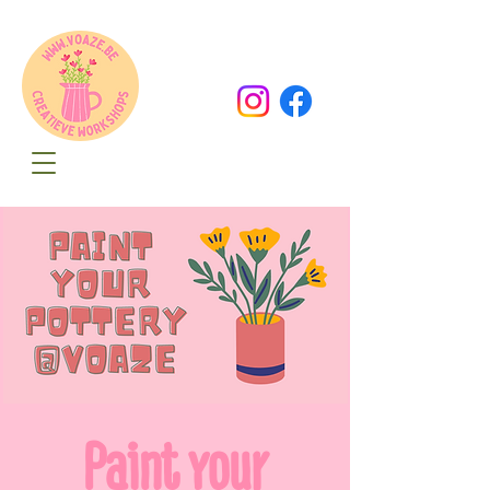
Oude Dorpsweg 78
8490 Varsenare
hello@voaze.be
Paint your