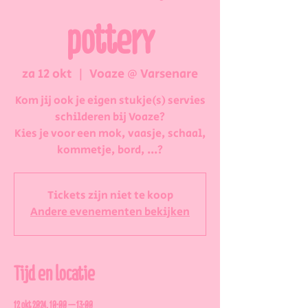
pottery
za 12 okt
  |  
Voaze @ Varsenare
Kom jij ook je eigen stukje(s) servies
schilderen bij Voaze?
Kies je voor een mok, vaasje, schaal,
kommetje, bord, ...?
Tickets zijn niet te koop
Andere evenementen bekijken
Tijd en locatie
12 okt 2024, 10:00 – 13:00