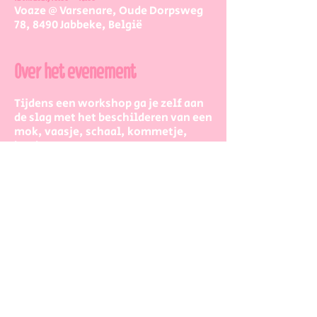
Voaze @ Varsenare, Oude Dorpsweg
78, 8490 Jabbeke, België
Over het evenement
Tijdens een workshop ga je zelf aan
de slag met het beschilderen van een
mok, vaasje, schaal, kommetje,
bord, ...
Reken voor een workshop 2 à 3 uur,
dan heb je zeker voldoende tijd om
op je gemak bezig te zijn.
De workshopstaat open voor jong en
oud, iedereen is meer dan welkom!
Dus kinderen kunnen zeker ook aan
de slag. Wel met wat hulp van
mama/papa/tante/grootouders.