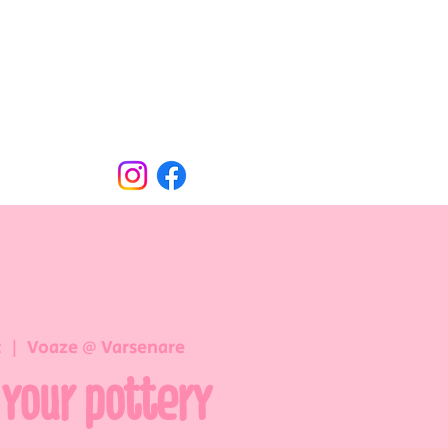
Oude Dorpsweg 78
8490 Varsenare
hello@voaze.be
t
  |  
Voaze @ Varsenare
 your pottery