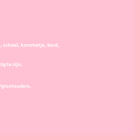
e, schaal, kommetje, bord,
g te zijn.
/grootouders.
gaan met het schilderen van