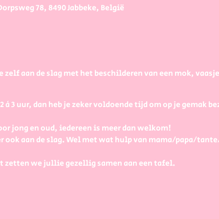
Dorpsweg 78, 8490 Jabbeke, België
e zelf aan de slag met het beschilderen van een mok, vaasj
à 3 uur, dan heb je zeker voldoende tijd om op je gemak bezi
or jong en oud, iedereen is meer dan welkom!
r ook aan de slag. Wel met wat hulp van mama/papa/tante
t zetten we jullie gezellig samen aan een tafel.
ecies?
an mij heel wat uitleg en tips zodat je zelf aan de slag kan 