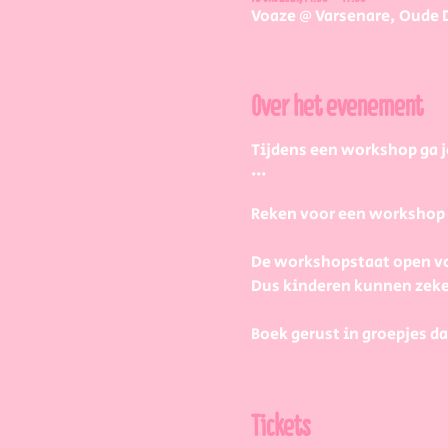
Voaze @ Varsenare, Oude 
Over het evenement
Tijdens een workshop ga j
...
Reken voor een workshop 2 
De workshopstaat open vo
Dus kinderen kunnen zeke
Boek gerust in groepjes da
Maar hoe werkt dat dan pr
Tickets
1) Bij aankomst krijg je v