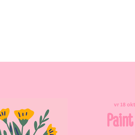
vr 18 ok
Paint