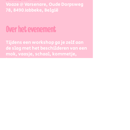
Voaze @ Varsenare, Oude Dorpsweg
78, 8490 Jabbeke, België
Over het evenement
Tijdens een workshop ga je zelf aan
de slag met het beschilderen van een
mok, vaasje, schaal, kommetje,
bord, ...
Reken voor een workshop 2 à 3 uur,
dan heb je zeker voldoende tijd om
op je gemak bezig te zijn.
De workshopstaat open voor jong en
oud, iedereen is meer dan welkom!
Dus kinderen kunnen zeker ook aan
de slag. Wel met wat hulp van
mama/papa/tante/grootouders.