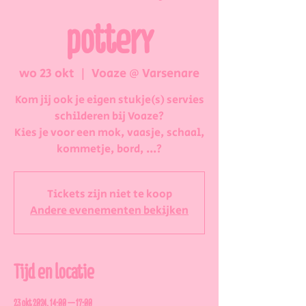
pottery
wo 23 okt
  |  
Voaze @ Varsenare
Kom jij ook je eigen stukje(s) servies
schilderen bij Voaze?
Kies je voor een mok, vaasje, schaal,
kommetje, bord, ...?
Tickets zijn niet te koop
Andere evenementen bekijken
Tijd en locatie
23 okt 2024, 14:00 – 17:00