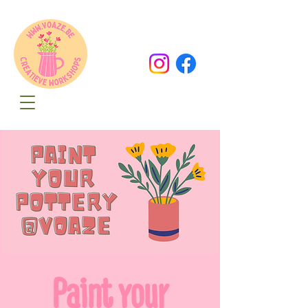
Oude Dorpsweg 78
8490 Varsenare
hello@voaze.be
Paint your