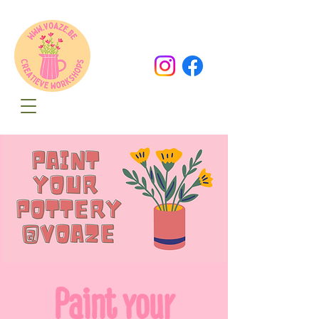
Oude Dorpsweg 78
8490 Varsenare
hello@voaze.be
Paint your