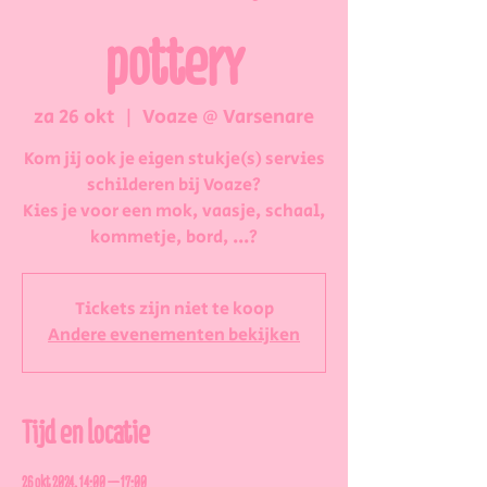
pottery
za 26 okt
  |  
Voaze @ Varsenare
Kom jij ook je eigen stukje(s) servies
schilderen bij Voaze?
Kies je voor een mok, vaasje, schaal,
kommetje, bord, ...?
Tickets zijn niet te koop
Andere evenementen bekijken
Tijd en locatie
26 okt 2024, 14:00 – 17:00