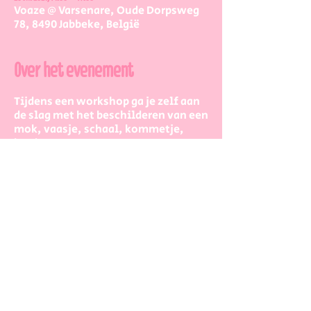
Voaze @ Varsenare, Oude Dorpsweg
78, 8490 Jabbeke, België
Over het evenement
Tijdens een workshop ga je zelf aan
de slag met het beschilderen van een
mok, vaasje, schaal, kommetje,
bord, ...
Reken voor een workshop 2 à 3 uur,
dan heb je zeker voldoende tijd om
op je gemak bezig te zijn.
De workshopstaat open voor jong en
oud, iedereen is meer dan welkom!
Dus kinderen kunnen zeker ook aan
de slag. Wel met wat hulp van
mama/papa/tante/grootouders.