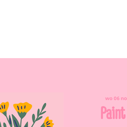
wo 06 n
Paint