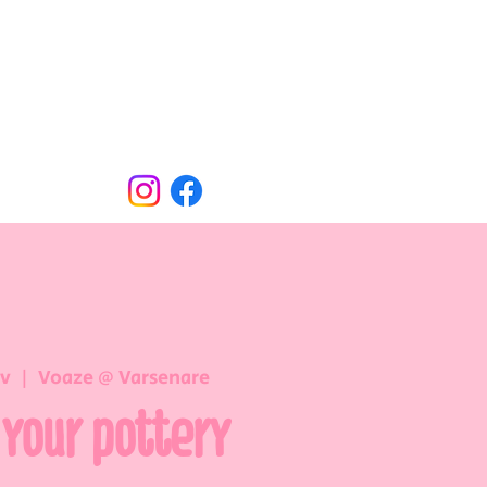
Oude Dorpsweg 78
8490 Varsenare
hello@voaze.be
ov
  |  
Voaze @ Varsenare
 your pottery