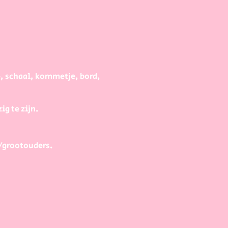
e, schaal, kommetje, bord,
g te zijn.
/grootouders.
gaan met het schilderen van