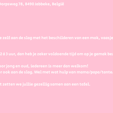
Dorpsweg 78, 8490 Jabbeke, België
e zelf aan de slag met het beschilderen van een mok, vaasj
à 3 uur, dan heb je zeker voldoende tijd om op je gemak bezi
or jong en oud, iedereen is meer dan welkom!
r ook aan de slag. Wel met wat hulp van mama/papa/tante
t zetten we jullie gezellig samen aan een tafel.
ecies?
an mij heel wat uitleg en tips zodat je zelf aan de slag kan 