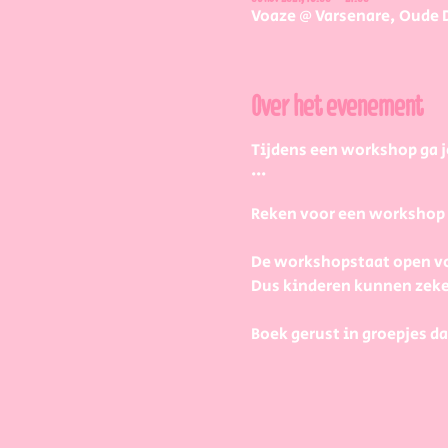
Voaze @ Varsenare, Oude 
Over het evenement
Tijdens een workshop ga j
...
Reken voor een workshop 2 
De workshopstaat open vo
Dus kinderen kunnen zeke
Boek gerust in groepjes da
Maar hoe werkt dat dan pr
1) Bij aankomst krijg je v