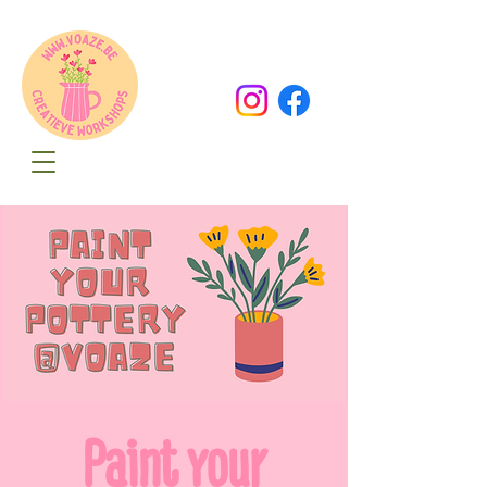
Oude Dorpsweg 78
8490 Varsenare
hello@voaze.be
Paint your