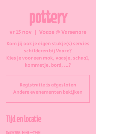
pottery
vr 15 nov
  |  
Voaze @ Varsenare
Kom jij ook je eigen stukje(s) servies
schilderen bij Voaze?
Kies je voor een mok, vaasje, schaal,
kommetje, bord, ...?
Registratie is afgesloten
Andere evenementen bekijken
Tijd en locatie
15 nov 2024, 14:00 – 17:00