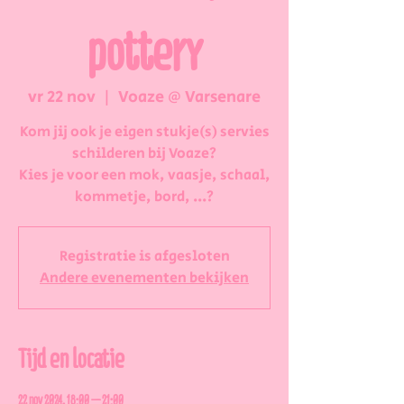
pottery
vr 22 nov
  |  
Voaze @ Varsenare
Kom jij ook je eigen stukje(s) servies
schilderen bij Voaze?
Kies je voor een mok, vaasje, schaal,
kommetje, bord, ...?
Registratie is afgesloten
Andere evenementen bekijken
Tijd en locatie
22 nov 2024, 18:00 – 21:00