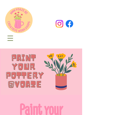
Oude Dorpsweg 78
8490 Varsenare
hello@voaze.be
Paint your