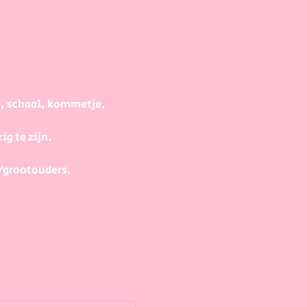
e, schaal, kommetje, 
g te zijn.
/grootouders.