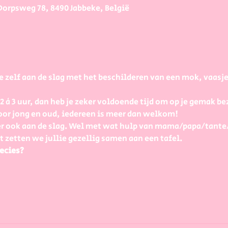
Dorpsweg 78, 8490 Jabbeke, België
e zelf aan de slag met het beschilderen van een mok, vaasj
à 3 uur, dan heb je zeker voldoende tijd om op je gemak bezi
or jong en oud, iedereen is meer dan welkom! 
r ook aan de slag. Wel met wat hulp van mama/papa/tante
t zetten we jullie gezellig samen aan een tafel.
ecies?