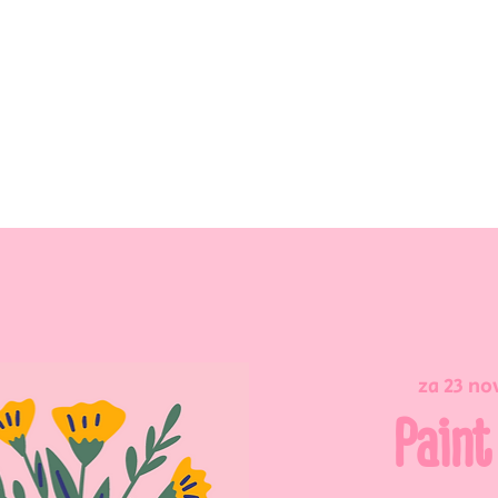
za 23 no
Paint