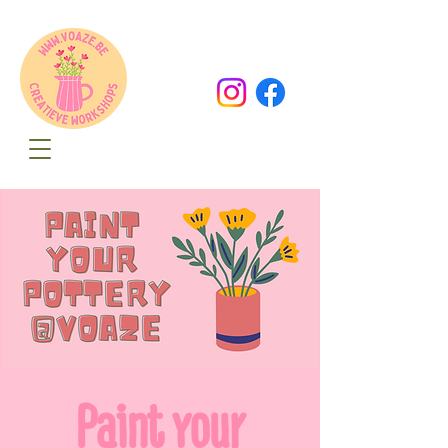
Oude Dorpsweg 78
8490 Varsenare
hello@voaze.be
Paint your