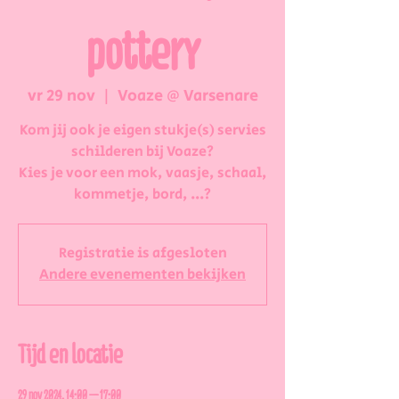
pottery
vr 29 nov
  |  
Voaze @ Varsenare
Kom jij ook je eigen stukje(s) servies
schilderen bij Voaze?
Kies je voor een mok, vaasje, schaal,
kommetje, bord, ...?
Registratie is afgesloten
Andere evenementen bekijken
Tijd en locatie
29 nov 2024, 14:00 – 17:00