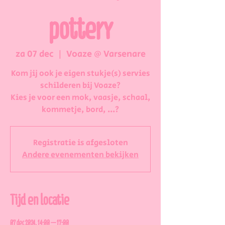
pottery
za 07 dec
  |  
Voaze @ Varsenare
Kom jij ook je eigen stukje(s) servies
schilderen bij Voaze?
Kies je voor een mok, vaasje, schaal,
kommetje, bord, ...?
Registratie is afgesloten
Andere evenementen bekijken
Tijd en locatie
07 dec 2024, 14:00 – 17:00