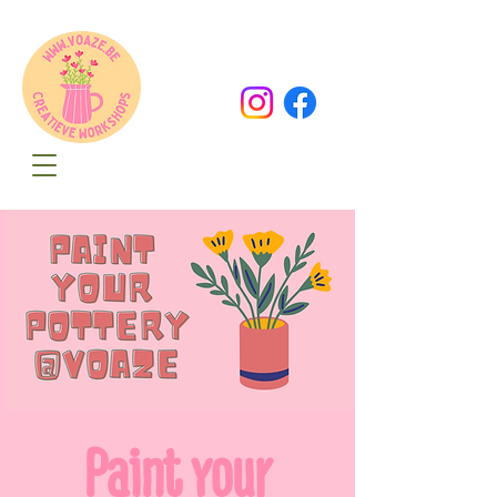
Oude Dorpsweg 78
8490 Varsenare
hello@voaze.be
Paint your