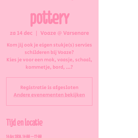
pottery
za 14 dec
  |  
Voaze @ Varsenare
Kom jij ook je eigen stukje(s) servies
schilderen bij Voaze?
Kies je voor een mok, vaasje, schaal,
kommetje, bord, ...?
Registratie is afgesloten
Andere evenementen bekijken
Tijd en locatie
14 dec 2024, 14:00 – 17:00