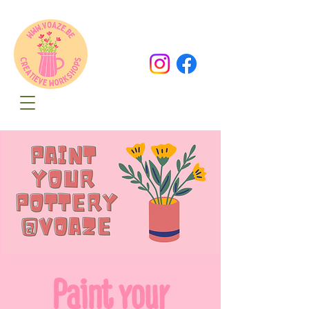
Oude Dorpsweg 78
8490 Varsenare
hello@voaze.be
Paint your