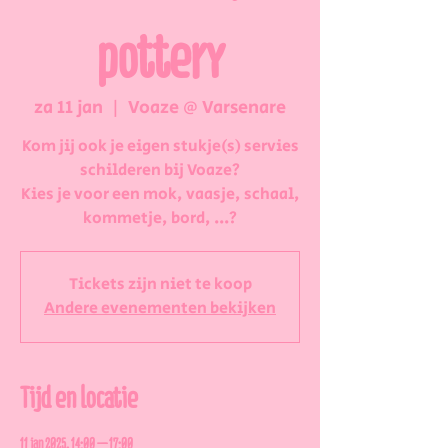
pottery
za 11 jan
  |  
Voaze @ Varsenare
Kom jij ook je eigen stukje(s) servies
schilderen bij Voaze?
Kies je voor een mok, vaasje, schaal,
kommetje, bord, ...?
Tickets zijn niet te koop
Andere evenementen bekijken
Tijd en locatie
11 jan 2025, 14:00 – 17:00