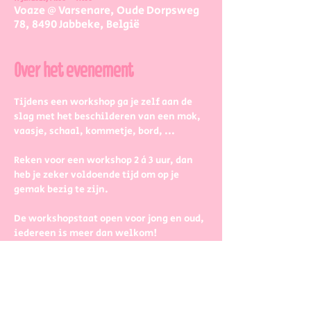
Voaze @ Varsenare, Oude Dorpsweg
78, 8490 Jabbeke, België
Over het evenement
Tijdens een workshop ga je zelf aan de 
slag met het beschilderen van een mok, 
vaasje, schaal, kommetje, bord, ...
Reken voor een workshop 2 à 3 uur, dan 
heb je zeker voldoende tijd om op je 
gemak bezig te zijn.
De workshopstaat open voor jong en oud, 
iedereen is meer dan welkom! 
Dus kinderen kunnen zeker ook aan de 
slag. Wel met wat hulp van 
mama/papa/tante/grootouders.
Boek gerust in groepjes dat zetten we 