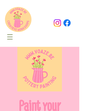
Oude Dorpsweg 78
8490 Varsenare
hello@voaze.be
Paint your