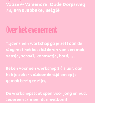
Voaze @ Varsenare, Oude Dorpsweg
78, 8490 Jabbeke, België
Over het evenement
Tijdens een workshop ga je zelf aan de 
slag met het beschilderen van een mok, 
vaasje, schaal, kommetje, bord, ...
Reken voor een workshop 2 à 3 uur, dan 
heb je zeker voldoende tijd om op je 
gemak bezig te zijn.
De workshopstaat open voor jong en oud, 
iedereen is meer dan welkom! 
Dus kinderen kunnen zeker ook aan de 
slag. Wel met wat hulp van 
mama/papa/tante/grootouders.
Boek gerust in groepjes dat zetten we 