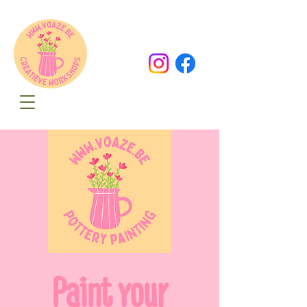
Oude Dorpsweg 78
8490 Varsenare
hello@voaze.be
Paint your