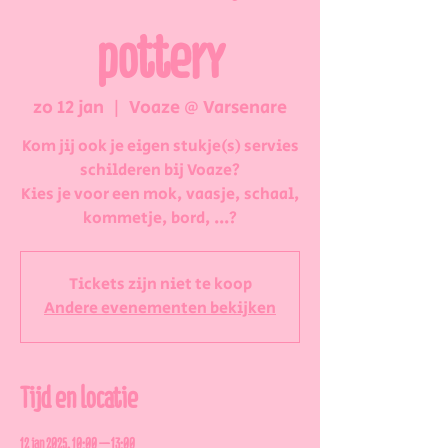
pottery
zo 12 jan
  |  
Voaze @ Varsenare
Kom jij ook je eigen stukje(s) servies
schilderen bij Voaze?
Kies je voor een mok, vaasje, schaal,
kommetje, bord, ...?
Tickets zijn niet te koop
Andere evenementen bekijken
Tijd en locatie
12 jan 2025, 10:00 – 13:00