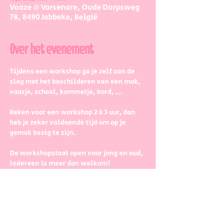
Voaze @ Varsenare, Oude Dorpsweg
78, 8490 Jabbeke, België
Over het evenement
Tijdens een workshop ga je zelf aan de 
slag met het beschilderen van een mok, 
vaasje, schaal, kommetje, bord, ...
Reken voor een workshop 2 à 3 uur, dan 
heb je zeker voldoende tijd om op je 
gemak bezig te zijn.
De workshopstaat open voor jong en oud, 
iedereen is meer dan welkom! 
Dus kinderen kunnen zeker ook aan de 
slag. Wel met wat hulp van 
mama/papa/tante/grootouders.
Boek gerust in groepjes dat zetten we 