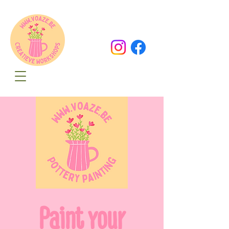
Oude Dorpsweg 78
8490 Varsenare
hello@voaze.be
Paint your