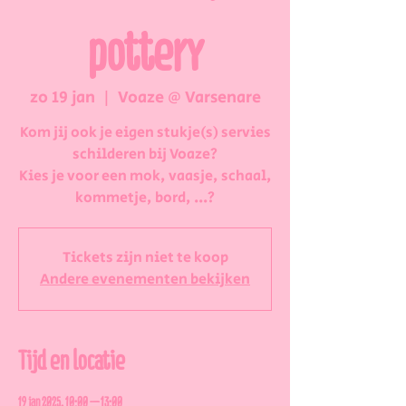
pottery
zo 19 jan
  |  
Voaze @ Varsenare
Kom jij ook je eigen stukje(s) servies
schilderen bij Voaze?
Kies je voor een mok, vaasje, schaal,
kommetje, bord, ...?
Tickets zijn niet te koop
Andere evenementen bekijken
Tijd en locatie
19 jan 2025, 10:00 – 13:00