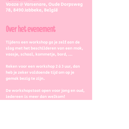
Voaze @ Varsenare, Oude Dorpsweg
78, 8490 Jabbeke, België
Over het evenement
Tijdens een workshop ga je zelf aan de 
slag met het beschilderen van een mok, 
vaasje, schaal, kommetje, bord, ...
Reken voor een workshop 2 à 3 uur, dan 
heb je zeker voldoende tijd om op je 
gemak bezig te zijn.
De workshopstaat open voor jong en oud, 
iedereen is meer dan welkom! 
Dus kinderen kunnen zeker ook aan de 
slag. Wel met wat hulp van 
mama/papa/tante/grootouders.
Boek gerust in groepjes dat zetten we 