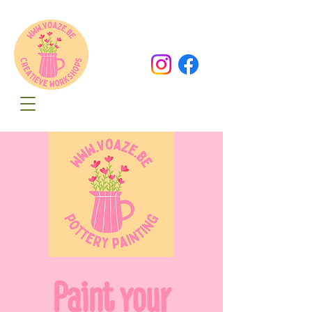
Oude Dorpsweg 78
8490 Varsenare
hello@voaze.be
Paint your