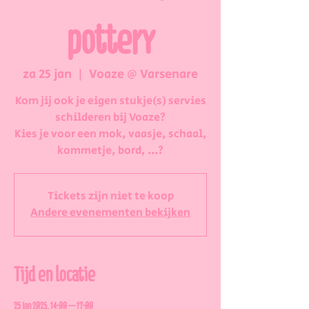
pottery
za 25 jan
  |  
Voaze @ Varsenare
Kom jij ook je eigen stukje(s) servies
schilderen bij Voaze?
Kies je voor een mok, vaasje, schaal,
kommetje, bord, ...?
Tickets zijn niet te koop
Andere evenementen bekijken
Tijd en locatie
25 jan 2025, 14:00 – 17:00