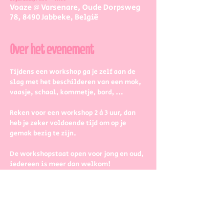
Voaze @ Varsenare, Oude Dorpsweg
78, 8490 Jabbeke, België
Over het evenement
Tijdens een workshop ga je zelf aan de 
slag met het beschilderen van een mok, 
vaasje, schaal, kommetje, bord, ...
Reken voor een workshop 2 à 3 uur, dan 
heb je zeker voldoende tijd om op je 
gemak bezig te zijn.
De workshopstaat open voor jong en oud, 
iedereen is meer dan welkom! 
Dus kinderen kunnen zeker ook aan de 
slag. Wel met wat hulp van 
mama/papa/tante/grootouders.
Boek gerust in groepjes dat zetten we 