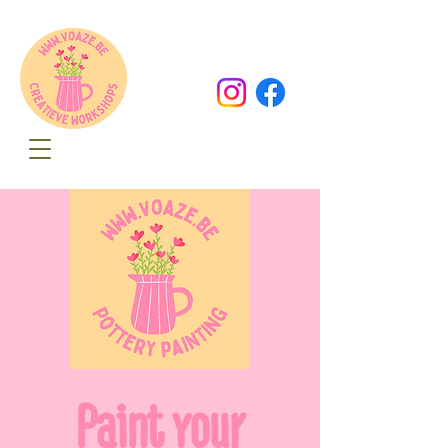
Oude Dorpsweg 78
8490 Varsenare
hello@voaze.be
Paint your