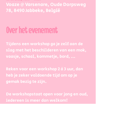
Voaze @ Varsenare, Oude Dorpsweg
78, 8490 Jabbeke, België
Over het evenement
Tijdens een workshop ga je zelf aan de 
slag met het beschilderen van een mok, 
vaasje, schaal, kommetje, bord, ...
Reken voor een workshop 2 à 3 uur, dan 
heb je zeker voldoende tijd om op je 
gemak bezig te zijn.
De workshopstaat open voor jong en oud, 
iedereen is meer dan welkom! 
Dus kinderen kunnen zeker ook aan de 
slag. Wel met wat hulp van 
mama/papa/tante/grootouders.
Boek gerust in groepjes dat zetten we 