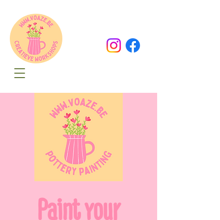
Oude Dorpsweg 78
8490 Varsenare
hello@voaze.be
Paint your