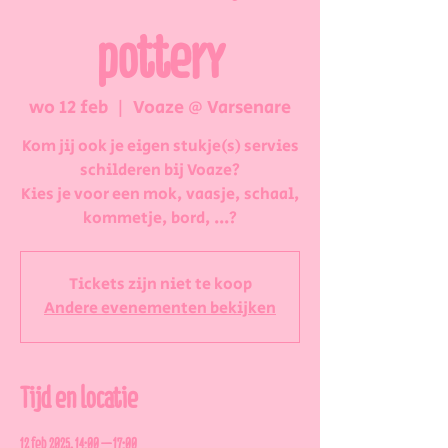
pottery
wo 12 feb
  |  
Voaze @ Varsenare
Kom jij ook je eigen stukje(s) servies
schilderen bij Voaze?
Kies je voor een mok, vaasje, schaal,
kommetje, bord, ...?
Tickets zijn niet te koop
Andere evenementen bekijken
Tijd en locatie
12 feb 2025, 14:00 – 17:00