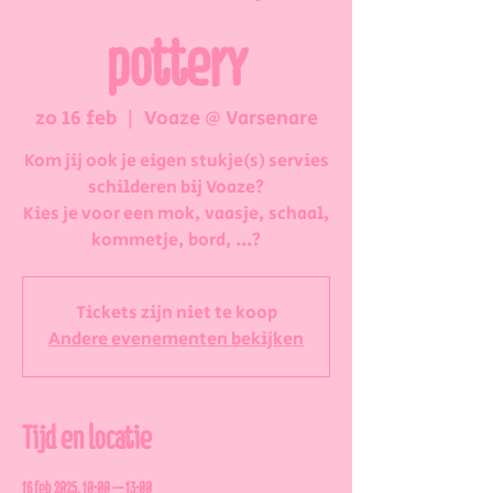
pottery
zo 16 feb
  |  
Voaze @ Varsenare
Kom jij ook je eigen stukje(s) servies
schilderen bij Voaze?
Kies je voor een mok, vaasje, schaal,
kommetje, bord, ...?
Tickets zijn niet te koop
Andere evenementen bekijken
Tijd en locatie
16 feb 2025, 10:00 – 13:00