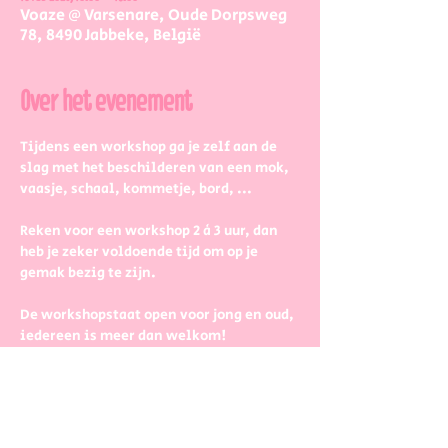
Voaze @ Varsenare, Oude Dorpsweg
78, 8490 Jabbeke, België
Over het evenement
Tijdens een workshop ga je zelf aan de 
slag met het beschilderen van een mok, 
vaasje, schaal, kommetje, bord, ...
Reken voor een workshop 2 à 3 uur, dan 
heb je zeker voldoende tijd om op je 
gemak bezig te zijn.
De workshopstaat open voor jong en oud, 
iedereen is meer dan welkom! 
Dus kinderen kunnen zeker ook aan de 
slag. Wel met wat hulp van 
mama/papa/tante/grootouders.
Boek gerust in groepjes dat zetten we 