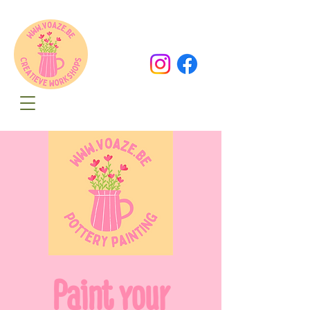
Oude Dorpsweg 78
8490 Varsenare
hello@voaze.be
Paint your