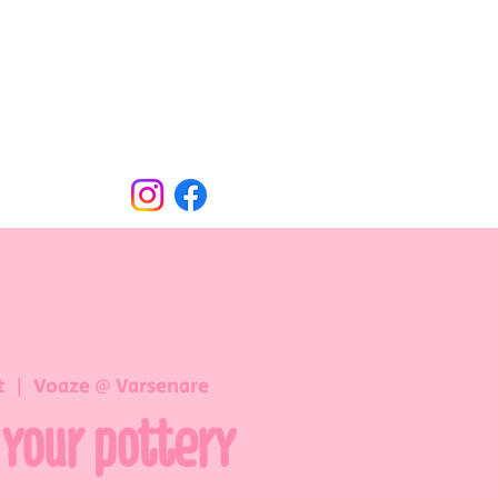
Oude Dorpsweg 78
8490 Varsenare
hello@voaze.be
t
  |  
Voaze @ Varsenare
 your pottery