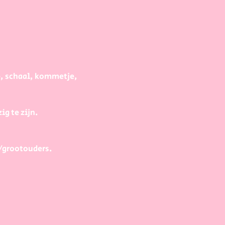
e, schaal, kommetje, 
g te zijn.
/grootouders.