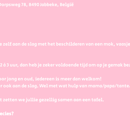
Dorpsweg 78, 8490 Jabbeke, België
e zelf aan de slag met het beschilderen van een mok, vaasj
à 3 uur, dan heb je zeker voldoende tijd om op je gemak bezi
or jong en oud, iedereen is meer dan welkom! 
r ook aan de slag. Wel met wat hulp van mama/papa/tante
t zetten we jullie gezellig samen aan een tafel.
ecies?