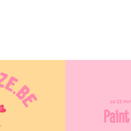
za 22 mr
Paint