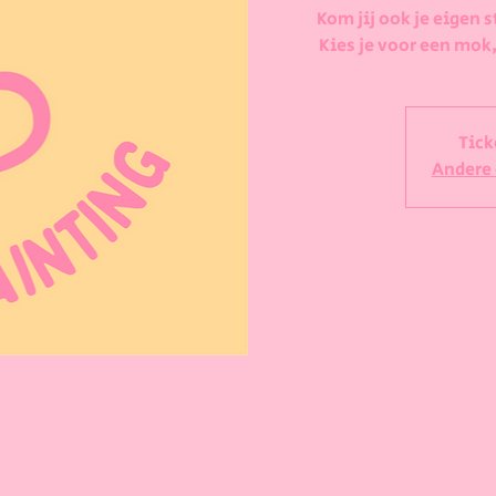
Kom jij ook je eigen s
Kies je voor een mok,
Tick
Andere