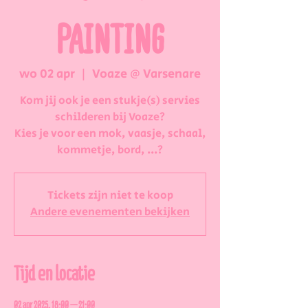
PAINTING
wo 02 apr
  |  
Voaze @ Varsenare
Kom jij ook je een stukje(s) servies
schilderen bij Voaze?
Kies je voor een mok, vaasje, schaal,
kommetje, bord, ...?
Tickets zijn niet te koop
Andere evenementen bekijken
Tijd en locatie
02 apr 2025, 18:00 – 21:00