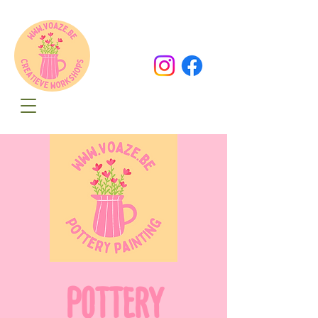
Oude Dorpsweg 78
8490 Varsenare
hello@voaze.be
POTTERY