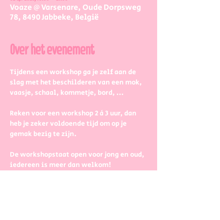
Voaze @ Varsenare, Oude Dorpsweg
78, 8490 Jabbeke, België
Over het evenement
Tijdens een workshop ga je zelf aan de 
slag met het beschilderen van een mok, 
vaasje, schaal, kommetje, bord, ...
Reken voor een workshop 2 à 3 uur, dan 
heb je zeker voldoende tijd om op je 
gemak bezig te zijn.
De workshopstaat open voor jong en oud, 
iedereen is meer dan welkom! 
Dus kinderen kunnen zeker ook aan de 
slag. Wel met wat hulp van 
mama/papa/tante/grootouders.
Boek gerust in groepjes dat zetten we 