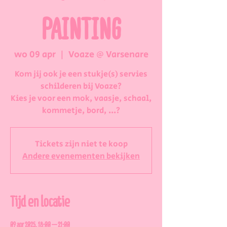
PAINTING
wo 09 apr
  |  
Voaze @ Varsenare
Kom jij ook je een stukje(s) servies
schilderen bij Voaze?
Kies je voor een mok, vaasje, schaal,
kommetje, bord, ...?
Tickets zijn niet te koop
Andere evenementen bekijken
Tijd en locatie
09 apr 2025, 18:00 – 21:00