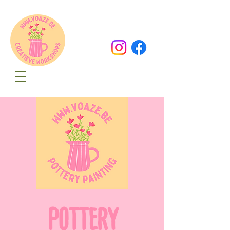
Oude Dorpsweg 78
8490 Varsenare
hello@voaze.be
POTTERY