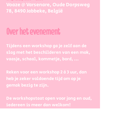
Voaze @ Varsenare, Oude Dorpsweg
78, 8490 Jabbeke, België
Over het evenement
Tijdens een workshop ga je zelf aan de 
slag met het beschilderen van een mok, 
vaasje, schaal, kommetje, bord, ...
Reken voor een workshop 2 à 3 uur, dan 
heb je zeker voldoende tijd om op je 
gemak bezig te zijn.
De workshopstaat open voor jong en oud, 
iedereen is meer dan welkom! 
Dus kinderen kunnen zeker ook aan de 
slag. Wel met wat hulp van 
mama/papa/tante/grootouders.
Boek gerust in groepjes dat zetten we 