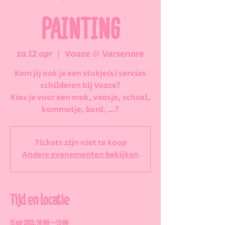
PAINTING
za 12 apr
  |  
Voaze @ Varsenare
Kom jij ook je een stukje(s) servies
schilderen bij Voaze?
Kies je voor een mok, vaasje, schaal,
kommetje, bord, ...?
Tickets zijn niet te koop
Andere evenementen bekijken
Tijd en locatie
12 apr 2025, 10:00 – 13:00