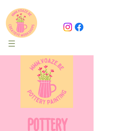
Oude Dorpsweg 78
8490 Varsenare
hello@voaze.be
POTTERY