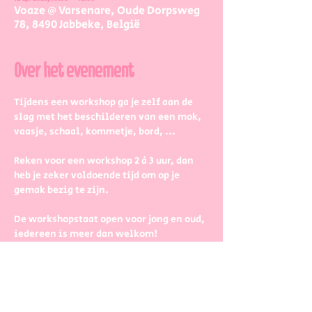
Voaze @ Varsenare, Oude Dorpsweg
78, 8490 Jabbeke, België
Over het evenement
Tijdens een workshop ga je zelf aan de 
slag met het beschilderen van een mok, 
vaasje, schaal, kommetje, bord, ...
Reken voor een workshop 2 à 3 uur, dan 
heb je zeker voldoende tijd om op je 
gemak bezig te zijn.
De workshopstaat open voor jong en oud, 
iedereen is meer dan welkom! 
Dus kinderen kunnen zeker ook aan de 
slag. Wel met wat hulp van 
mama/papa/tante/grootouders.
Boek gerust in groepjes dat zetten we 