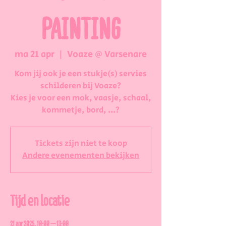
PAINTING
ma 21 apr
  |  
Voaze @ Varsenare
Kom jij ook je een stukje(s) servies
schilderen bij Voaze?
Kies je voor een mok, vaasje, schaal,
kommetje, bord, ...?
Tickets zijn niet te koop
Andere evenementen bekijken
Tijd en locatie
21 apr 2025, 10:00 – 13:00