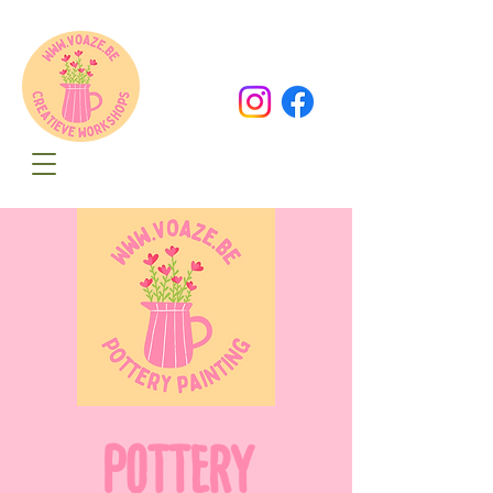
Oude Dorpsweg 78
8490 Varsenare
hello@voaze.be
POTTERY