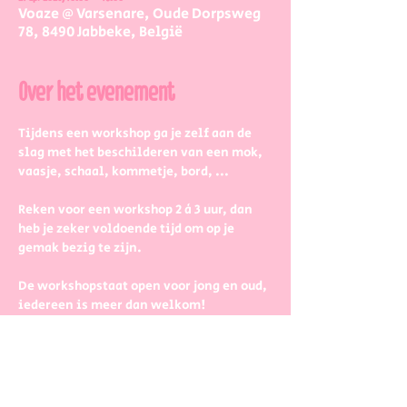
Voaze @ Varsenare, Oude Dorpsweg
78, 8490 Jabbeke, België
Over het evenement
Tijdens een workshop ga je zelf aan de 
slag met het beschilderen van een mok, 
vaasje, schaal, kommetje, bord, ...
Reken voor een workshop 2 à 3 uur, dan 
heb je zeker voldoende tijd om op je 
gemak bezig te zijn.
De workshopstaat open voor jong en oud, 
iedereen is meer dan welkom! 
Dus kinderen kunnen zeker ook aan de 
slag. Wel met wat hulp van 
mama/papa/tante/grootouders.
Boek gerust in groepjes dat zetten we 