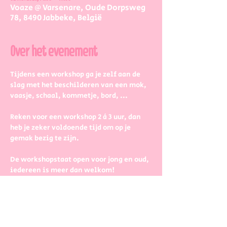
Voaze @ Varsenare, Oude Dorpsweg
78, 8490 Jabbeke, België
Over het evenement
Tijdens een workshop ga je zelf aan de 
slag met het beschilderen van een mok, 
vaasje, schaal, kommetje, bord, ...
Reken voor een workshop 2 à 3 uur, dan 
heb je zeker voldoende tijd om op je 
gemak bezig te zijn.
De workshopstaat open voor jong en oud, 
iedereen is meer dan welkom! 
Dus kinderen kunnen zeker ook aan de 
slag. Wel met wat hulp van 
mama/papa/tante/grootouders.
Boek gerust in groepjes dat zetten we 