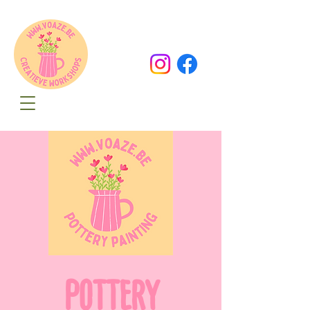
Oude Dorpsweg 78
8490 Varsenare
hello@voaze.be
POTTERY