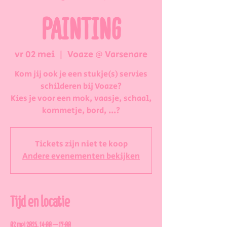
PAINTING
vr 02 mei
  |  
Voaze @ Varsenare
Kom jij ook je een stukje(s) servies
schilderen bij Voaze?
Kies je voor een mok, vaasje, schaal,
kommetje, bord, ...?
Tickets zijn niet te koop
Andere evenementen bekijken
Tijd en locatie
02 mei 2025, 14:00 – 17:00