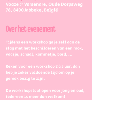
Voaze @ Varsenare, Oude Dorpsweg
78, 8490 Jabbeke, België
Over het evenement
Tijdens een workshop ga je zelf aan de 
slag met het beschilderen van een mok, 
vaasje, schaal, kommetje, bord, ...
Reken voor een workshop 2 à 3 uur, dan 
heb je zeker voldoende tijd om op je 
gemak bezig te zijn.
De workshopstaat open voor jong en oud, 
iedereen is meer dan welkom! 
Dus kinderen kunnen zeker ook aan de 
slag. Wel met wat hulp van 
mama/papa/tante/grootouders.
Boek gerust in groepjes dat zetten we 