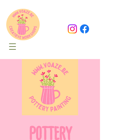
Oude Dorpsweg 78
8490 Varsenare
hello@voaze.be
POTTERY