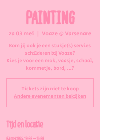
PAINTING
za 03 mei
  |  
Voaze @ Varsenare
Kom jij ook je een stukje(s) servies
schilderen bij Voaze?
Kies je voor een mok, vaasje, schaal,
kommetje, bord, ...?
Tickets zijn niet te koop
Andere evenementen bekijken
Tijd en locatie
03 mei 2025, 10:00 – 13:00