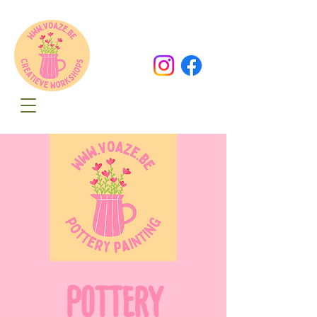
Oude Dorpsweg 78
8490 Varsenare
hello@voaze.be
POTTERY