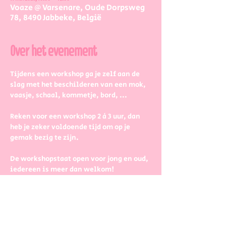
Voaze @ Varsenare, Oude Dorpsweg
78, 8490 Jabbeke, België
Over het evenement
Tijdens een workshop ga je zelf aan de 
slag met het beschilderen van een mok, 
vaasje, schaal, kommetje, bord, ...
Reken voor een workshop 2 à 3 uur, dan 
heb je zeker voldoende tijd om op je 
gemak bezig te zijn.
De workshopstaat open voor jong en oud, 
iedereen is meer dan welkom! 
Dus kinderen kunnen zeker ook aan de 
slag. Wel met wat hulp van 
mama/papa/tante/grootouders.
Boek gerust in groepjes dat zetten we 