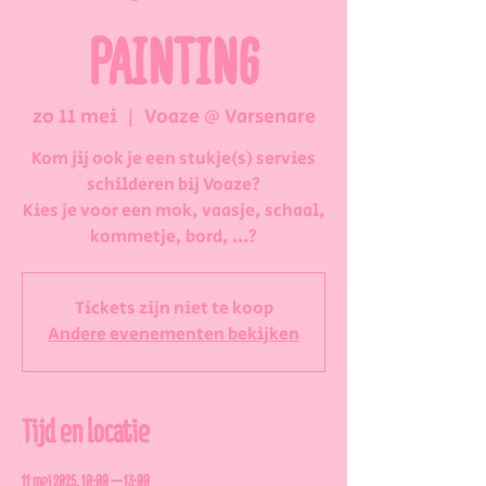
PAINTING
zo 11 mei
  |  
Voaze @ Varsenare
Kom jij ook je een stukje(s) servies
schilderen bij Voaze?
Kies je voor een mok, vaasje, schaal,
kommetje, bord, ...?
Tickets zijn niet te koop
Andere evenementen bekijken
Tijd en locatie
11 mei 2025, 10:00 – 13:00