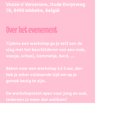
Voaze @ Varsenare, Oude Dorpsweg
78, 8490 Jabbeke, België
Over het evenement
Tijdens een workshop ga je zelf aan de 
slag met het beschilderen van een mok, 
vaasje, schaal, kommetje, bord, ...
Reken voor een workshop 2 à 3 uur, dan 
heb je zeker voldoende tijd om op je 
gemak bezig te zijn.
De workshopstaat open voor jong en oud, 
iedereen is meer dan welkom! 
Dus kinderen kunnen zeker ook aan de 
slag. Wel met wat hulp van 
mama/papa/tante/grootouders.
Boek gerust in groepjes dat zetten we 