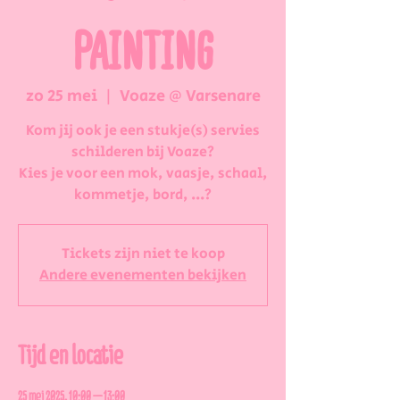
PAINTING
zo 25 mei
  |  
Voaze @ Varsenare
Kom jij ook je een stukje(s) servies
schilderen bij Voaze?
Kies je voor een mok, vaasje, schaal,
kommetje, bord, ...?
Tickets zijn niet te koop
Andere evenementen bekijken
Tijd en locatie
25 mei 2025, 10:00 – 13:00