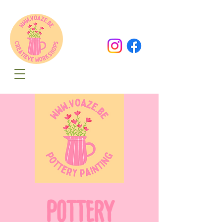
Oude Dorpsweg 78
8490 Varsenare
hello@voaze.be
POTTERY