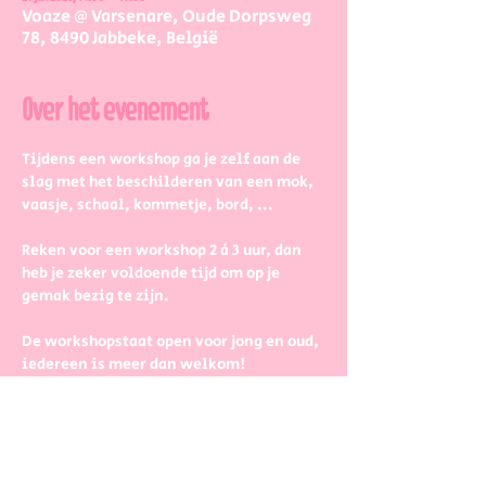
Voaze @ Varsenare, Oude Dorpsweg
78, 8490 Jabbeke, België
Over het evenement
Tijdens een workshop ga je zelf aan de 
slag met het beschilderen van een mok, 
vaasje, schaal, kommetje, bord, ...
Reken voor een workshop 2 à 3 uur, dan 
heb je zeker voldoende tijd om op je 
gemak bezig te zijn.
De workshopstaat open voor jong en oud, 
iedereen is meer dan welkom! 
Dus kinderen kunnen zeker ook aan de 
slag. Wel met wat hulp van 
mama/papa/tante/grootouders.
Boek gerust in groepjes dat zetten we 