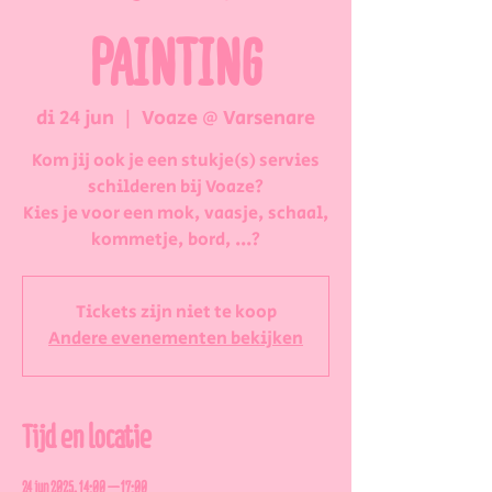
PAINTING
di 24 jun
  |  
Voaze @ Varsenare
Kom jij ook je een stukje(s) servies
schilderen bij Voaze?
Kies je voor een mok, vaasje, schaal,
kommetje, bord, ...?
Tickets zijn niet te koop
Andere evenementen bekijken
Tijd en locatie
24 jun 2025, 14:00 – 17:00