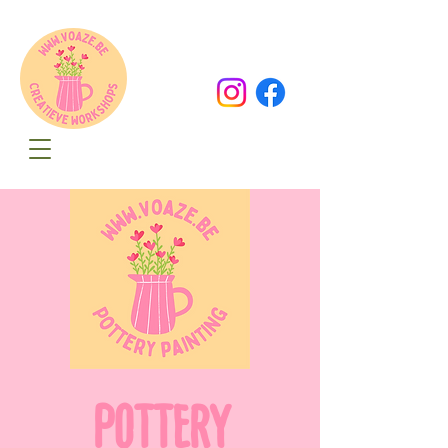
Oude Dorpsweg 78
8490 Varsenare
hello@voaze.be
POTTERY